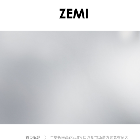
首页标题
ꄲ
年增长率高达35.8% 口含烟市场潜力究竟有多大