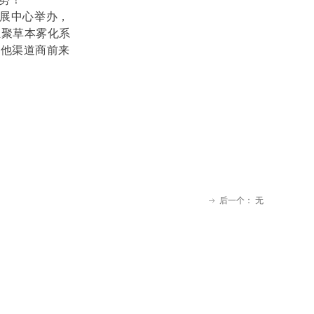
际会展中心举办，
汇聚草本雾化系
其他渠道商前来
后一个：
无
ꁹ