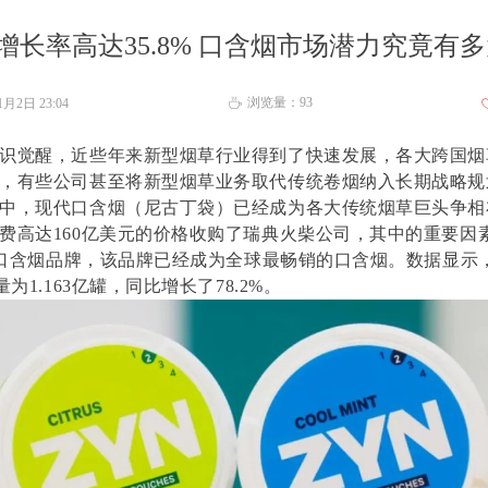
增长率高达35.8% 口含烟市场潜力究竟有
浏览量：
93
11月2日
23:04
ꄘ
识觉醒，近些年来新型烟草行业得到了快速发展，各大跨国烟
，有些公司甚至将新型烟草业务取代传统卷烟纳入长期战略规
中，现代口含烟（尼古丁袋）已经成为各大传统烟草巨头争相
费高达160亿美元的价格收购了瑞典火柴公司，其中的重要因
n”口含烟品牌，该品牌已经成为全球最畅销的口含烟。数据显示，
为1.163亿罐，同比增长了78.2%。