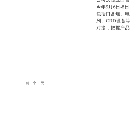
今年9月6日-8
包括口含烟、电
列、CBD设备
对接，把握产品
前一个：
无
ꂃ