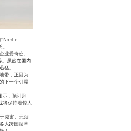
ordic
长。
企业爱奇迹、
等。虽然在国内
迅猛。
地带，正因为
的下一个引爆
报告显示，预计到
行业将保持着惊人
由于减害、无烟
各大跨国烟草
势！