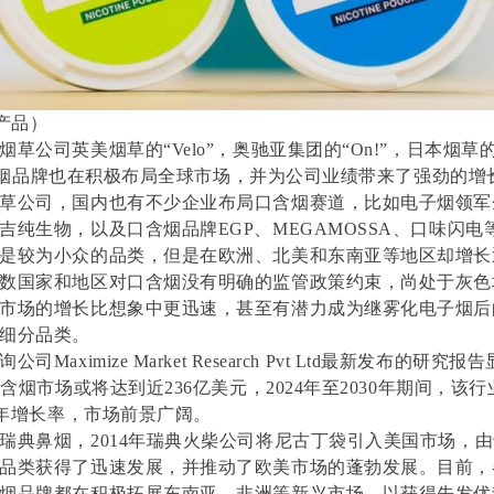
产品）
草公司英美烟草的“Velo”，奥驰亚集团的“On!”，日本烟草的“N
等等口含烟品牌也在积极布局全球市场，并为公司业绩带来了强劲的增
草公司，国内也有不少企业布局口含烟赛道，比如电子烟领军
吉纯生物，以及口含烟品牌EGP、MEGAMOSSA、口味闪电
是较为小众的品类，但是在欧洲、北美和东南亚等地区却增长
数国家和地区对口含烟没有明确的监管政策约束，尚处于灰色
市场的增长比想象中更迅速，甚至有潜力成为继雾化电子烟后
细分品类。
Maximize Market Research Pvt Ltd最新发布的研究
口含烟市场或将达到近236亿美元，2024年至2030年期间，该
复合年增长率，市场前景广阔。
瑞典鼻烟，2014年瑞典火柴公司将尼古丁袋引入美国市场，
品类获得了迅速发展，并推动了欧美市场的蓬勃发展。目前，
烟品牌都在积极拓展东南亚、非洲等新兴市场，以获得先发优